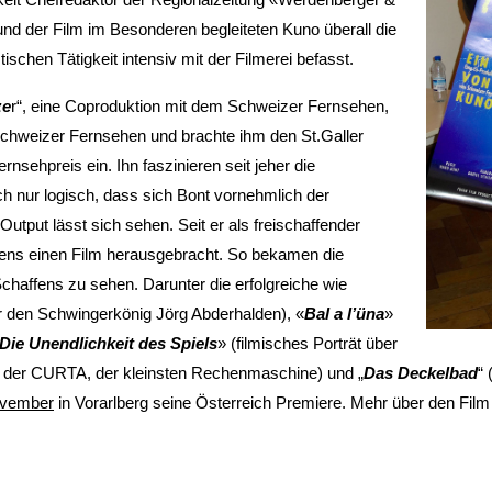
nd der Film im Besonderen begleiteten Kuno überall die
stischen Tätigkeit intensiv mit der Filmerei befasst.
ze
r“, eine Coproduktion mit dem Schweizer Fernsehen,
chweizer Fernsehen und brachte ihm den St.Galler
nsehpreis ein. Ihn faszinieren seit jeher die
 nur logisch, dass sich Bont vornehmlich der
utput lässt sich sehen. Seit er als freischaffender
stens einen Film herausgebracht. So bekamen die
haffens zu sehen. Darunter die erfolgreiche wie
er den Schwingerkönig Jörg Abderhalden), «
Bal a l’üna
»
 Die Unendlichkeit des Spiels
» (filmisches Porträt über
er der CURTA, der kleinsten Rechenmaschine) und „
Das Deckelbad
“ 
ovember
in Vorarlberg seine Österreich Premiere. Mehr über den Fil