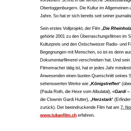
Obertoggenburger». Die Kultur im Allgemeinen u
Jahre. So hat er sich bereits seit seiner journali
Sein erstes Vollprojekt, der Film „
Die Rheinhol
gehörte 2001 zu den Überraschungsfilmen im S
Kulturpreis und den Ostschweizer Radio- und Fer
Begegnungen mit Menschen, so ist es denn auch
Dokumentarfilmerei verschrieben hat. Und sein O
Filmemacher tätig ist, hat er jedes Jahr minde
Anwesenden einen bunten Querschnitt seines Sc
sehenswerten Werke wie „
Königstreffen
“ (üb
(Paula Roth, die Hexe vom Albulatal), «
Gardi –
die Clownin Gardi Hutter), „
Herzstark
“ (Erfind
zurück). Der beeindruckende Film hat am
7. N
www.tukanfilm.ch
erfahren.